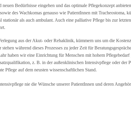
d neuen Bedürfnisse eingehen und das optimale Pflegekonzept anbiete
 sowie des Wachkomas genauso wie PatientInnen mit Tracheostoma, kü
 stationär als auch ambulant. Auch eine palliative Pflege bis zur letz
rt.
ie Verlegung aus der Akut- oder Rehaklinik, kümmern uns um die Koste
ir stehen während dieses Prozesses zu jeder Zeit für Beratungsgespräche 
Lahr haben wir eine Einrichtung für Menschen mit hohem Pflegebedarf g
atzqualifikation, z. B. in der außenklinischen Intensivpflege oder der 
te Pflege auf dem neusten wissenschaftlichen Stand.
 Intensivpflege nie die Wünsche unserer PatientInnen und deren Angehö