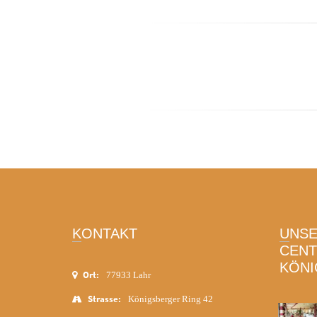
KONTAKT
UNSER CAFÉ IM PFLEGE-
CEN
KÖNI
Ort:
77933 Lahr
Strasse:
Königsberger Ring 42