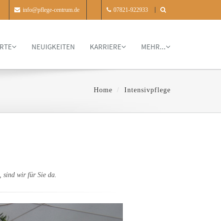
info@pflege-centrum.de
07821-922933
RTE
NEUIGKEITEN
KARRIERE
MEHR...
Home
Intensivpflege
sind wir für Sie da.